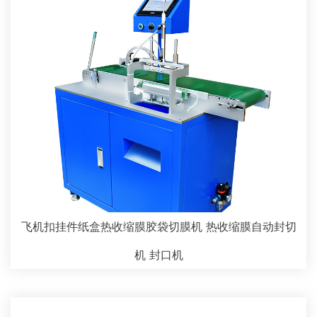
飞机扣挂件纸盒热收缩膜胶袋切膜机 热收缩膜自动封切
机 封口机