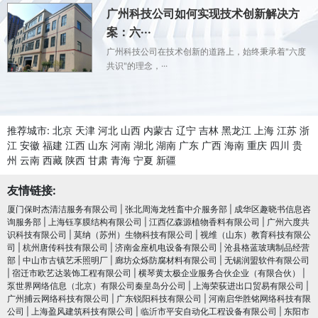
广州科技公司如何实现技术创新解决方
案：六···
广州科技公司在技术创新的道路上，始终秉承着"六度
共识"的理念，···
推荐城市:
北京
天津
河北
山西
内蒙古
辽宁
吉林
黑龙江
上海
江苏
浙
江
安徽
福建
江西
山东
河南
湖北
湖南
广东
广西
海南
重庆
四川
贵
州
云南
西藏
陕西
甘肃
青海
宁夏
新疆
友情链接:
厦门保时杰清洁服务有限公司
|
张北周海龙牲畜中介服务部
|
成华区趣晓书信息咨
询服务部
|
上海钰享膜结构有限公司
|
江西亿森源植物香料有限公司
|
广州六度共
识科技有限公司
|
莫纳（苏州）生物科技有限公司
|
视维（山东）教育科技有限公
司
|
杭州唐传科技有限公司
|
济南金座机电设备有限公司
|
沧县格蓝玻璃制品经营
部
|
中山市古镇艺禾照明厂
|
廊坊众烁防腐材料有限公司
|
无锡润盟软件有限公司
|
宿迁市欧艺达装饰工程有限公司
|
横琴黄太极企业服务合伙企业（有限合伙）
|
泵世界网络信息（北京）有限公司秦皇岛分公司
|
上海荣荻进出口贸易有限公司
|
广州捕云网络科技有限公司
|
广东锐阳科技有限公司
|
河南启华胜铭网络科技有限
公司
|
上海盈风建筑科技有限公司
|
临沂市平安自动化工程设备有限公司
|
东阳市