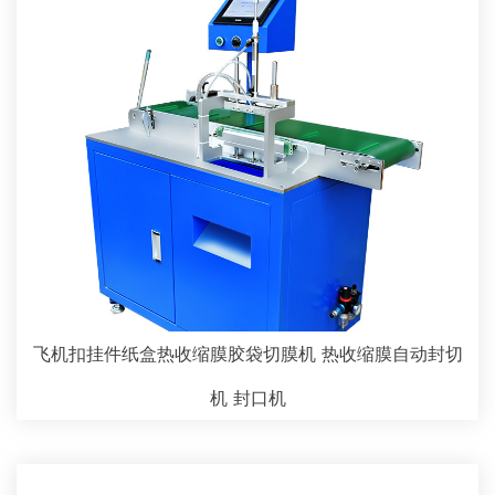
飞机扣挂件纸盒热收缩膜胶袋切膜机 热收缩膜自动封切
机 封口机