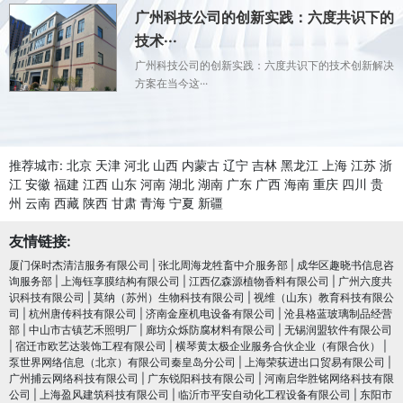
广州科技公司的创新实践：六度共识下的
技术···
广州科技公司的创新实践：六度共识下的技术创新解决
方案在当今这···
推荐城市:
北京
天津
河北
山西
内蒙古
辽宁
吉林
黑龙江
上海
江苏
浙
江
安徽
福建
江西
山东
河南
湖北
湖南
广东
广西
海南
重庆
四川
贵
州
云南
西藏
陕西
甘肃
青海
宁夏
新疆
友情链接:
厦门保时杰清洁服务有限公司
|
张北周海龙牲畜中介服务部
|
成华区趣晓书信息咨
询服务部
|
上海钰享膜结构有限公司
|
江西亿森源植物香料有限公司
|
广州六度共
识科技有限公司
|
莫纳（苏州）生物科技有限公司
|
视维（山东）教育科技有限公
司
|
杭州唐传科技有限公司
|
济南金座机电设备有限公司
|
沧县格蓝玻璃制品经营
部
|
中山市古镇艺禾照明厂
|
廊坊众烁防腐材料有限公司
|
无锡润盟软件有限公司
|
宿迁市欧艺达装饰工程有限公司
|
横琴黄太极企业服务合伙企业（有限合伙）
|
泵世界网络信息（北京）有限公司秦皇岛分公司
|
上海荣荻进出口贸易有限公司
|
广州捕云网络科技有限公司
|
广东锐阳科技有限公司
|
河南启华胜铭网络科技有限
公司
|
上海盈风建筑科技有限公司
|
临沂市平安自动化工程设备有限公司
|
东阳市