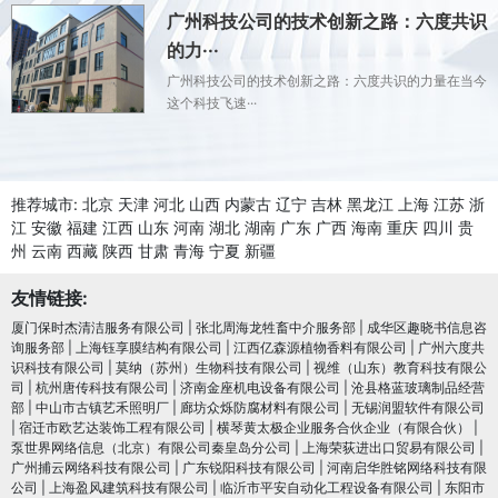
广州科技公司的技术创新之路：六度共识
的力···
广州科技公司的技术创新之路：六度共识的力量在当今
这个科技飞速···
推荐城市:
北京
天津
河北
山西
内蒙古
辽宁
吉林
黑龙江
上海
江苏
浙
江
安徽
福建
江西
山东
河南
湖北
湖南
广东
广西
海南
重庆
四川
贵
州
云南
西藏
陕西
甘肃
青海
宁夏
新疆
友情链接:
厦门保时杰清洁服务有限公司
|
张北周海龙牲畜中介服务部
|
成华区趣晓书信息咨
询服务部
|
上海钰享膜结构有限公司
|
江西亿森源植物香料有限公司
|
广州六度共
识科技有限公司
|
莫纳（苏州）生物科技有限公司
|
视维（山东）教育科技有限公
司
|
杭州唐传科技有限公司
|
济南金座机电设备有限公司
|
沧县格蓝玻璃制品经营
部
|
中山市古镇艺禾照明厂
|
廊坊众烁防腐材料有限公司
|
无锡润盟软件有限公司
|
宿迁市欧艺达装饰工程有限公司
|
横琴黄太极企业服务合伙企业（有限合伙）
|
泵世界网络信息（北京）有限公司秦皇岛分公司
|
上海荣荻进出口贸易有限公司
|
广州捕云网络科技有限公司
|
广东锐阳科技有限公司
|
河南启华胜铭网络科技有限
公司
|
上海盈风建筑科技有限公司
|
临沂市平安自动化工程设备有限公司
|
东阳市