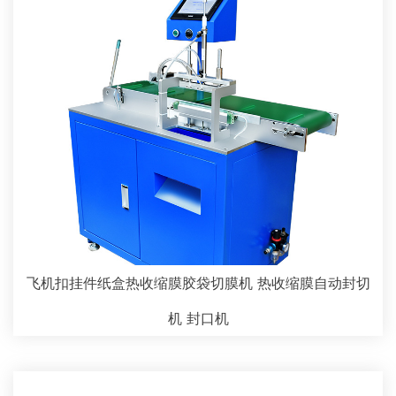
飞机扣挂件纸盒热收缩膜胶袋切膜机 热收缩膜自动封切
机 封口机