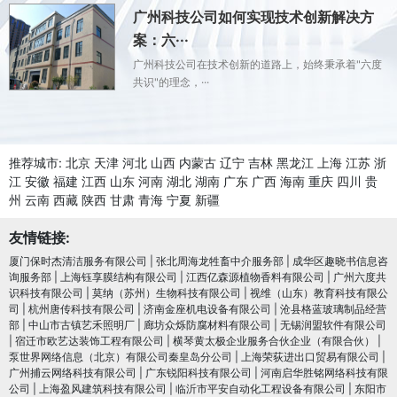
广州科技公司如何实现技术创新解决方
案：六···
广州科技公司在技术创新的道路上，始终秉承着"六度
共识"的理念，···
推荐城市:
北京
天津
河北
山西
内蒙古
辽宁
吉林
黑龙江
上海
江苏
浙
江
安徽
福建
江西
山东
河南
湖北
湖南
广东
广西
海南
重庆
四川
贵
州
云南
西藏
陕西
甘肃
青海
宁夏
新疆
友情链接:
厦门保时杰清洁服务有限公司
|
张北周海龙牲畜中介服务部
|
成华区趣晓书信息咨
询服务部
|
上海钰享膜结构有限公司
|
江西亿森源植物香料有限公司
|
广州六度共
识科技有限公司
|
莫纳（苏州）生物科技有限公司
|
视维（山东）教育科技有限公
司
|
杭州唐传科技有限公司
|
济南金座机电设备有限公司
|
沧县格蓝玻璃制品经营
部
|
中山市古镇艺禾照明厂
|
廊坊众烁防腐材料有限公司
|
无锡润盟软件有限公司
|
宿迁市欧艺达装饰工程有限公司
|
横琴黄太极企业服务合伙企业（有限合伙）
|
泵世界网络信息（北京）有限公司秦皇岛分公司
|
上海荣荻进出口贸易有限公司
|
广州捕云网络科技有限公司
|
广东锐阳科技有限公司
|
河南启华胜铭网络科技有限
公司
|
上海盈风建筑科技有限公司
|
临沂市平安自动化工程设备有限公司
|
东阳市