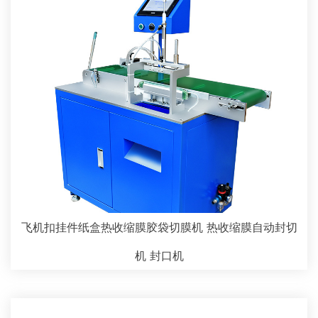
飞机扣挂件纸盒热收缩膜胶袋切膜机 热收缩膜自动封切
机 封口机