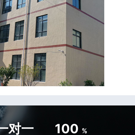
一对一
100
%