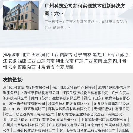
广州科技公司如何实现技术创新解决方
案：六···
广州科技公司在技术创新的道路上，始终秉承着"六度
共识"的理念，···
推荐城市:
北京
天津
河北
山西
内蒙古
辽宁
吉林
黑龙江
上海
江苏
浙
江
安徽
福建
江西
山东
河南
湖北
湖南
广东
广西
海南
重庆
四川
贵
州
云南
西藏
陕西
甘肃
青海
宁夏
新疆
友情链接:
厦门保时杰清洁服务有限公司
|
张北周海龙牲畜中介服务部
|
成华区趣晓书信息咨
询服务部
|
上海钰享膜结构有限公司
|
江西亿森源植物香料有限公司
|
广州六度共
识科技有限公司
|
莫纳（苏州）生物科技有限公司
|
视维（山东）教育科技有限公
司
|
杭州唐传科技有限公司
|
济南金座机电设备有限公司
|
沧县格蓝玻璃制品经营
部
|
中山市古镇艺禾照明厂
|
廊坊众烁防腐材料有限公司
|
无锡润盟软件有限公司
|
宿迁市欧艺达装饰工程有限公司
|
横琴黄太极企业服务合伙企业（有限合伙）
|
泵世界网络信息（北京）有限公司秦皇岛分公司
|
上海荣荻进出口贸易有限公司
|
广州捕云网络科技有限公司
|
广东锐阳科技有限公司
|
河南启华胜铭网络科技有限
公司
|
上海盈风建筑科技有限公司
|
临沂市平安自动化工程设备有限公司
|
东阳市