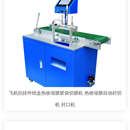
飞机扣挂件纸盒热收缩膜胶袋切膜机 热收缩膜自动封切
机 封口机