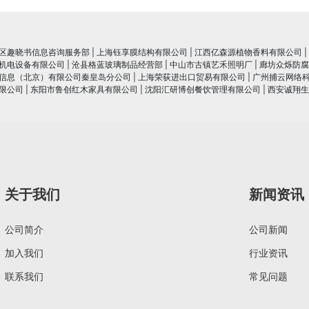
区趣晓书信息咨询服务部
|
上海钰享膜结构有限公司
|
江西亿森源植物香料有限公司
|
机电设备有限公司
|
沧县格蓝玻璃制品经营部
|
中山市古镇艺禾照明厂
|
廊坊众烁防腐
信息（北京）有限公司秦皇岛分公司
|
上海荣荻进出口贸易有限公司
|
广州捕云网络
限公司
|
东阳市鲁创红木家具有限公司
|
沈阳汇研博创餐饮管理有限公司
|
西安诚翔生
关于我们
新闻资讯
公司简介
公司新闻
加入我们
行业资讯
联系我们
常见问题