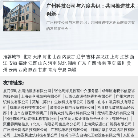
广州科技公司与六度共识：共同推进技术
创新···
广州科技公司与六度共识：共同推进技术创新解决方案
的发展在当今···
推荐城市:
北京
天津
河北
山西
内蒙古
辽宁
吉林
黑龙江
上海
江苏
浙
江
安徽
福建
江西
山东
河南
湖北
湖南
广东
广西
海南
重庆
四川
贵
州
云南
西藏
陕西
甘肃
青海
宁夏
新疆
友情链接:
厦门保时杰清洁服务有限公司
|
张北周海龙牲畜中介服务部
|
成华区趣晓书信息咨
询服务部
|
上海钰享膜结构有限公司
|
江西亿森源植物香料有限公司
|
广州六度共
识科技有限公司
|
莫纳（苏州）生物科技有限公司
|
视维（山东）教育科技有限公
司
|
杭州唐传科技有限公司
|
济南金座机电设备有限公司
|
沧县格蓝玻璃制品经营
部
|
中山市古镇艺禾照明厂
|
廊坊众烁防腐材料有限公司
|
无锡润盟软件有限公司
|
宿迁市欧艺达装饰工程有限公司
|
横琴黄太极企业服务合伙企业（有限合伙）
|
泵世界网络信息（北京）有限公司秦皇岛分公司
|
上海荣荻进出口贸易有限公司
|
广州捕云网络科技有限公司
|
广东锐阳科技有限公司
|
河南启华胜铭网络科技有限
公司
|
上海盈风建筑科技有限公司
|
临沂市平安自动化工程设备有限公司
|
东阳市