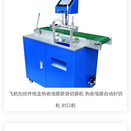
飞机扣挂件纸盒热收缩膜胶袋切膜机 热收缩膜自动封切
机 封口机