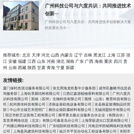
广州科技公司与六度共识：共同推进技术
创新···
广州科技公司与六度共识：共同推进技术创新解决方案
的发展在当今···
推荐城市:
北京
天津
河北
山西
内蒙古
辽宁
吉林
黑龙江
上海
江苏
浙
江
安徽
福建
江西
山东
河南
湖北
湖南
广东
广西
海南
重庆
四川
贵
州
云南
西藏
陕西
甘肃
青海
宁夏
新疆
友情链接:
厦门保时杰清洁服务有限公司
|
张北周海龙牲畜中介服务部
|
成华区趣晓书信息咨
询服务部
|
上海钰享膜结构有限公司
|
江西亿森源植物香料有限公司
|
广州六度共
识科技有限公司
|
莫纳（苏州）生物科技有限公司
|
视维（山东）教育科技有限公
司
|
杭州唐传科技有限公司
|
济南金座机电设备有限公司
|
沧县格蓝玻璃制品经营
部
|
中山市古镇艺禾照明厂
|
廊坊众烁防腐材料有限公司
|
无锡润盟软件有限公司
|
宿迁市欧艺达装饰工程有限公司
|
横琴黄太极企业服务合伙企业（有限合伙）
|
泵世界网络信息（北京）有限公司秦皇岛分公司
|
上海荣荻进出口贸易有限公司
|
广州捕云网络科技有限公司
|
广东锐阳科技有限公司
|
河南启华胜铭网络科技有限
公司
|
上海盈风建筑科技有限公司
|
临沂市平安自动化工程设备有限公司
|
东阳市