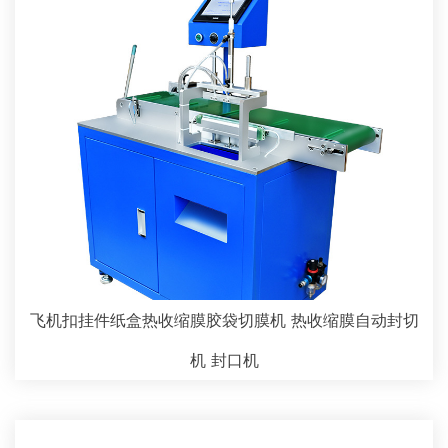
飞机扣挂件纸盒热收缩膜胶袋切膜机 热收缩膜自动封切
机 封口机